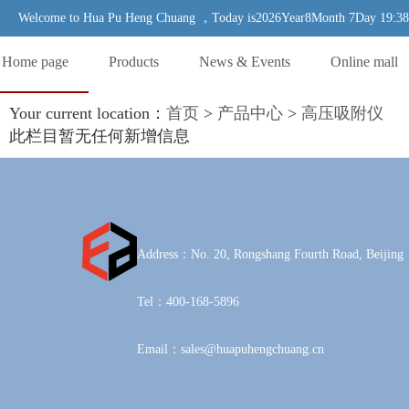
Welcome to Hua Pu Heng Chuang ，Today is2026Year8Month 7Day 19:38:
Home page
Products
News & Events
Online mall
Your current location：
首页
>
产品中心
>
高压吸附仪
此栏目暂无任何新增信息
Address：No. 20, Rongshang Fourth Road, Beijing
Tel：400-168-5896
Email：sales@huapuhengchuang.cn