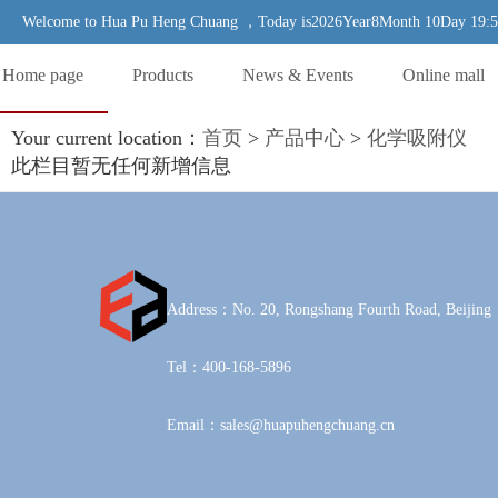
Welcome to Hua Pu Heng Chuang ，Today is2026Year8Month 10Day 19:
Home page
Products
News & Events
Online mall
Your current location：
首页
>
产品中心
>
化学吸附仪
此栏目暂无任何新增信息
Address：No. 20, Rongshang Fourth Road, Beijing
Tel：400-168-5896
Email：sales@huapuhengchuang.cn