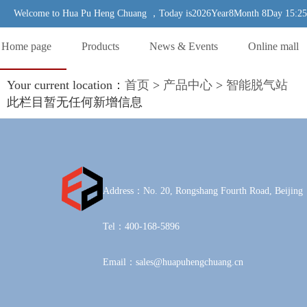
Welcome to Hua Pu Heng Chuang ，Today is2026Year8Month 8Day 15:25:
Home page
Products
News & Events
Online mall
Your current location：
首页
>
产品中心
>
智能脱气站
此栏目暂无任何新增信息
Address：No. 20, Rongshang Fourth Road, Beijing
Tel：400-168-5896
Email：sales@huapuhengchuang.cn