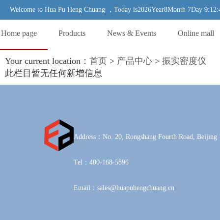
Welcome to Hua Pu Heng Chuang ，Today is2026Year8Month 7Day 9:12:4
Home page
Products
News & Events
Online mall
Your current location：
首页
>
产品中心
>
振实密度仪
此栏目暂无任何新增信息
Address：No. 20, Rongshang Fourth Road, Beijing
Tel：400-168-5896
Email：sales@huapuhengchuang.cn