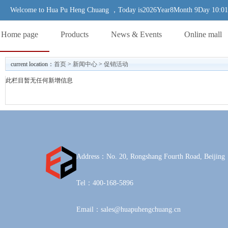
Welcome to Hua Pu Heng Chuang ，Today is2026Year8Month 9Day 10:01
Home page
Products
News & Events
Online mall
current location：
首页
>
新闻中心
>
促销活动
此栏目暂无任何新增信息
Address：No. 20, Rongshang Fourth Road, Beijing
Tel：400-168-5896
Email：sales@huapuhengchuang.cn